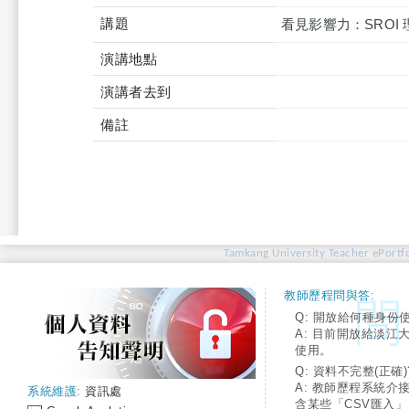
講題
看見影響力：SROI
演講地點
演講者去到
備註
Tamkang University Teacher ePortfo
教師歷程問與答:
Q: 開放給何種身份
A: 目前開放給淡江
使用。
Q: 資料不完整(正確)
A: 教師歷程系統介
系統維護:
資訊處
含某些「CSV匯入