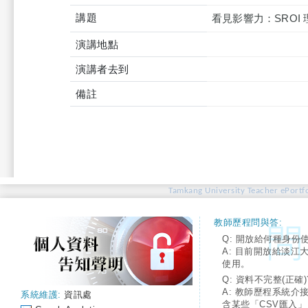
講題
看見影響力：SROI
演講地點
演講者去到
備註
Tamkang University Teacher ePortfo
教師歷程問與答:
Q: 開放給何種身份
A: 目前開放給淡江
使用。
Q: 資料不完整(正確)
A: 教師歷程系統介
系統維護:
資訊處
含某些「CSV匯入