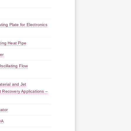
ting Plate for Electronics
ting Heat Pipe
er
scillating Flow
erial and Jet
 Recovery Applications –
rator
0A