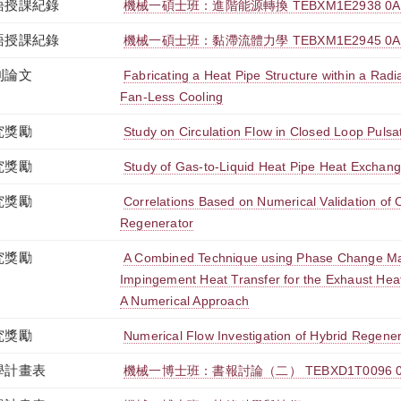
語授課紀錄
機械一碩士班：進階能源轉換 TEBXM1E2938 0A
語授課紀錄
機械一碩士班：黏滯流體力學 TEBXM1E2945 0A
刊論文
Fabricating a Heat Pipe Structure within a Radia
Fan-Less Cooling
究獎勵
Study on Circulation Flow in Closed Loop Pulsa
究獎勵
Study of Gas-to-Liquid Heat Pipe Heat Exchang
究獎勵
Correlations Based on Numerical Validation of O
Regenerator
究獎勵
A Combined Technique using Phase Change Mat
Impingement Heat Transfer for the Exhaust Heat
A Numerical Approach
究獎勵
Numerical Flow Investigation of Hybrid Regene
學計畫表
機械一博士班：書報討論（二） TEBXD1T0096 