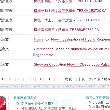
學計畫表
機械系精密一：探索永續 TEBBB1T3174 0A
學計畫表
機械一碩士班：高等熱傳學 TEBXM1E3720 0A
學計畫表
機械一博士班：書報討論（一） TEBXD1T0095 
學計畫表
機械系精密三：熱傳學 TEBBB3E0782 0A
刊論文
Numerical Flow Investigation of Hybrid Regene
刊論文
Correlations Based on Numerical Validation of O
Regenerator
刊論文
Study on Circulation Flow in Closed Loop Pulsa
urrent)
3
4
5
6
7
8
9
...
次頁
末頁
第 2 頁 / 結
amkang University Teacher ePortfolio System - All Rights Reserved © by OIS, T
教師歷程問與答:
適用以下瀏覽器
Microsoft IE8
Q: 開放給何種身份使用?
Mozilla Firef
A: 目前開放給淡江大學教師(含專、兼任)