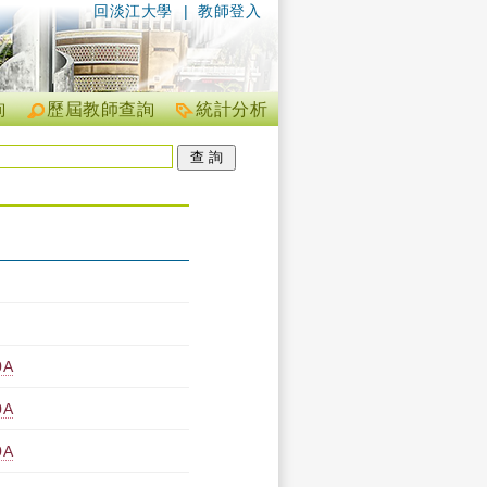
回淡江大學
|
教師登入
詢
歷屆教師查詢
統計分析
0A
0A
0A