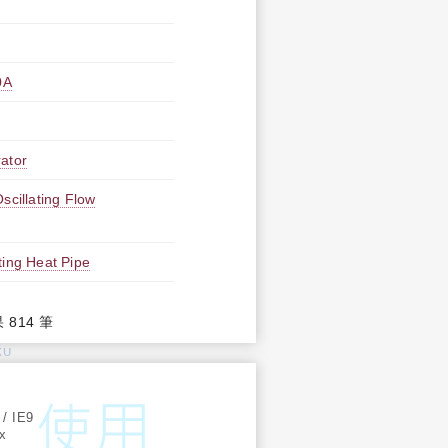
0A
rator
scillating Flow
ting Heat Pipe
果 814 筆
KU
:
 / IE9
ox