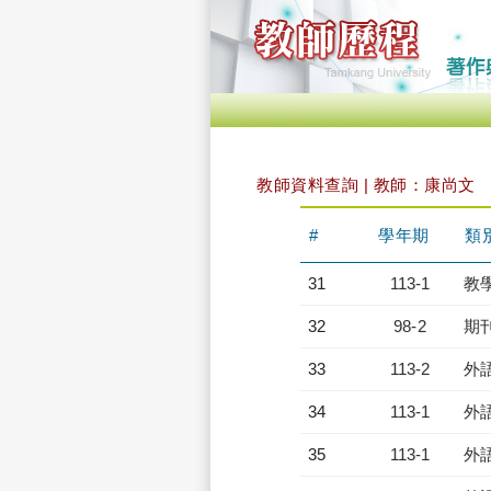
教師資料查詢 | 教師：康尚文
#
學年期
類
31
113-1
教
32
98-2
期
33
113-2
外
34
113-1
外
35
113-1
外