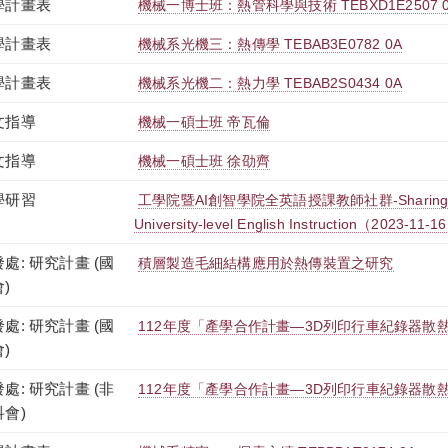
學計畫表
機械一博士班：熱管科學與技術 TEBXD1E2507 
學計畫表
機械系光機三：熱傳學 TEBAB3E0782 0A
學計畫表
機械系光機二：熱力學 TEBAB2S0434 0A
文指導
機械一碩士班 帝瓦倫
文指導
機械一碩士班 徐劭齊
學研習
工學院暨AI創智學院全英語授課教師社群-Sharing EMI 
University-level English Instruction（2023-11-1
處: 研究計畫 (國
積層製造毛細結構應用於熱傳裝置之研究
)
處: 研究計畫 (國
112年度「產學合作計畫—3D列印行車紀錄器散
)
處: 研究計畫 (非
112年度「產學合作計畫—3D列印行車紀錄器散
科會)