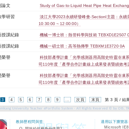
刊論文
Study of Gas-to-Liquid Heat Pipe Heat Exchang
教學研習
淡江大學2023永續研發峰會-SectionI主題：永續與
10:30:00 ~ 12:00:00）
語授課紀錄
機械一博士班：熱管科學與技術 TEBXD1E2507 
語授課紀錄
機械一碩士班：高等熱傳學 TEBXM1E3720 0A
獎榮譽
科技部產學計畫「光學感測器用高階史特靈冷凍
司110年度「產學合作計畫線上成果發表暨績效考
獎榮譽
科技部產學計畫「光學感測器用高階史特靈冷凍
司110年度「產學合作計畫線上成果發表暨績效考
(current)
3
4
5
6
7
8
9
...
次頁
末頁
第 3 頁 / 結
amkang University Teacher ePortfolio System - All Rights Reserved © by OIS, T
教師歷程問與答:
適用以下瀏覽器
Microsoft IE8
Q: 開放給何種身份使用?