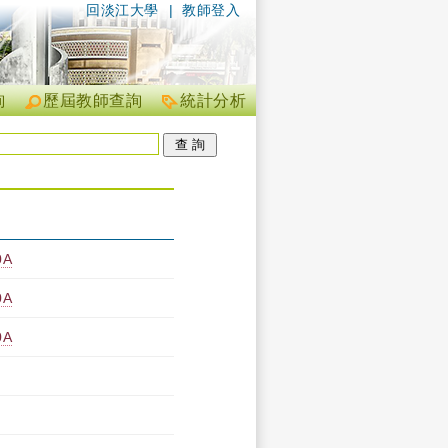
回淡江大學
|
教師登入
詢
歷屆教師查詢
統計分析
0A
0A
0A