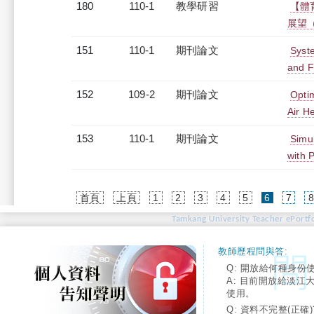
180
110-1
教學研習
【體
展望（2
151
110-1
期刊論文
Syst
and F
152
109-2
期刊論文
Optim
Air H
153
110-1
期刊論文
Simul
with P
(current)
首頁
上頁
1
2
3
4
5
6
7
Tamkang University Teacher ePortfo
教師歷程問與答:
Q: 開放給何種身份
A: 目前開放給淡江
使用。
Q: 資料不完整(正確)