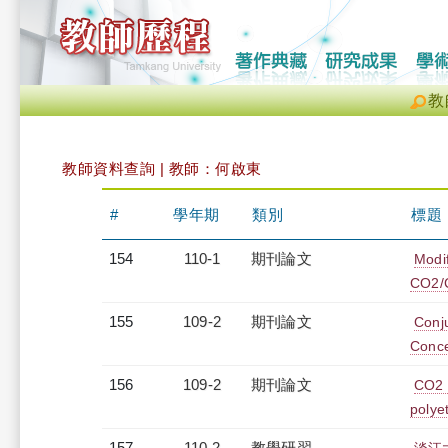
教
教師資料查詢 | 教師：何啟東
#
學年期
類別
標題
154
110-1
期刊論文
Modi
CO2/
155
109-2
期刊論文
Conj
Conce
156
109-2
期刊論文
CO2 
polye
157
110-2
教學研習