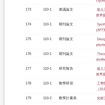
Liqui
173
110-1
會議論文
嵌入
效率
174
110-1
期刊論文
Synth
(APTE
175
110-1
期刊論文
Desig
plant
176
110-1
期刊論文
Theor
disti
177
110-1
研究報告
嵌入
效率
178
110-1
教學研習
工學
（2022
179
110-2
教學計畫表
化材三