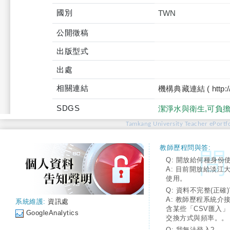
國別
TWN
公開徵稿
出版型式
出處
相關連結
機構典藏連結 ( http://tku
SDGS
潔淨水與衛生,可負
Tamkang University Teacher ePortfo
教師歷程問與答:
Q: 開放給何種身份
A: 目前開放給淡江
使用。
Q: 資料不完整(正確)
A: 教師歷程系統介
系統維護:
資訊處
含某些「CSV匯入
GoogleAnalytics
交換方式與頻率。。
Q: 我無法登入?