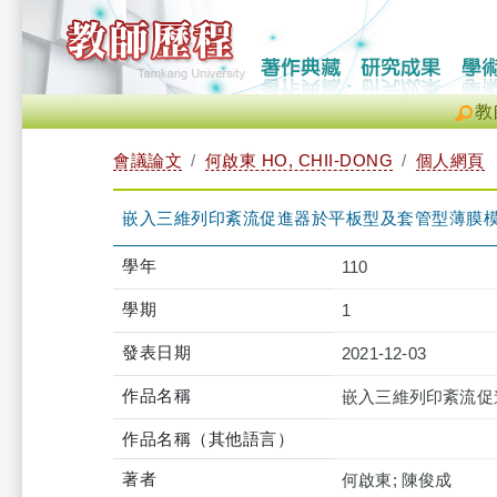
教
會議論文
何啟東 HO, CHII-DONG
個人網頁
嵌入三維列印紊流促進器於平板型及套管型薄膜
學年
110
學期
1
發表日期
2021-12-03
作品名稱
嵌入三維列印紊流促
作品名稱（其他語言）
著者
何啟東; 陳俊成