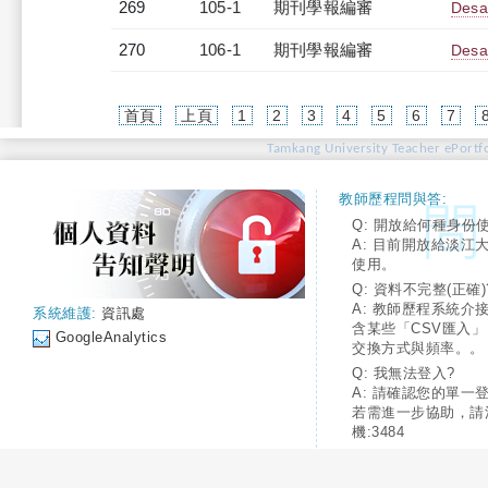
269
105-1
期刊學報編審
Desa
270
106-1
期刊學報編審
Desa
首頁
上頁
1
2
3
4
5
6
7
Tamkang University Teacher ePortfo
教師歷程問與答:
Q: 開放給何種身份
A: 目前開放給淡江
使用。
Q: 資料不完整(正確)
A: 教師歷程系統介
系統維護:
資訊處
含某些「CSV匯入
GoogleAnalytics
交換方式與頻率。。
Q: 我無法登入?
A: 請確認您的單一
若需進一步協助，請
機:3484