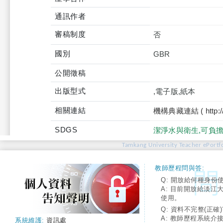
通訊作者
審稿制度
否
國別
GBR
公開徵稿
出版型式
,電子版,紙本
相關連結
機構典藏連結 ( http://tku
SDGS
潔淨水與衛生,可負
Tamkang University Teacher ePortfo
教師歷程問與答:
Q: 開放給何種身份
A: 目前開放給淡江
使用。
Q: 資料不完整(正確)
A: 教師歷程系統介
系統維護:
資訊處