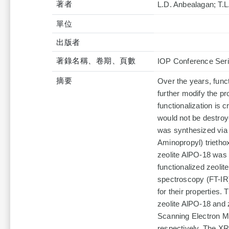
著者
L.D. Anbealagan; T.L
單位
出版者
著錄名稱、卷期、頁數
IOP Conference Seri
摘要
Over the years, funct
further modify the pr
functionalization is 
would not be destroye
was synthesized via 
Aminopropyl) trietho
zeolite AlPO-18 was i
functionalized zeoli
spectroscopy (FT-IR)
for their properties
zeolite AlPO-18 and
Scanning Electron 
respectively. The XR