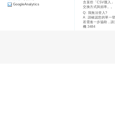
含某些「CSV匯入
GoogleAnalytics
交換方式與頻率。。
Q: 我無法登入?
A: 請確認您的單一
若需進一步協助，請
機:3484