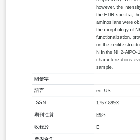
however, the intensi
the FTIR spectra, th
aminosilane were ob
the morphology of N
functionalization, pro
on the zeolite struc
N in the NH2-AlPO-18
characterizations e
sample.
關鍵字
語言
en_US
ISSN
1757-899X
期刊性質
國外
收錄於
產學合作