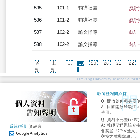
535
101-1
輔導社團
統計
536
101-2
輔導社團
統計
537
102-2
論文指導
統計
538
102-2
論文指導
統計
首
上
...
18
19
20
21
22
(current)
頁
頁
Tamkang University Teacher ePortfo
教師歷程問與答:
Q: 開放給何種身份
A: 目前開放給淡江
使用。
Q: 資料不完整(正確)
A: 教師歷程系統介
系統維護:
資訊處
含某些「CSV匯入
GoogleAnalytics
交換方式與頻率。。