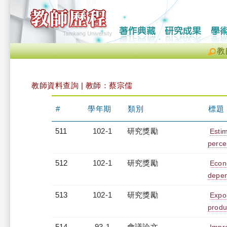
教
教師資料查詢 | 教師：蔡宗儒
#
學年期
類別
標題
511
102-1
研究獎勵
Estim
perce
512
102-1
研究獎勵
Econo
depen
513
102-1
研究獎勵
Expon
produ
514
93-1
會議論文