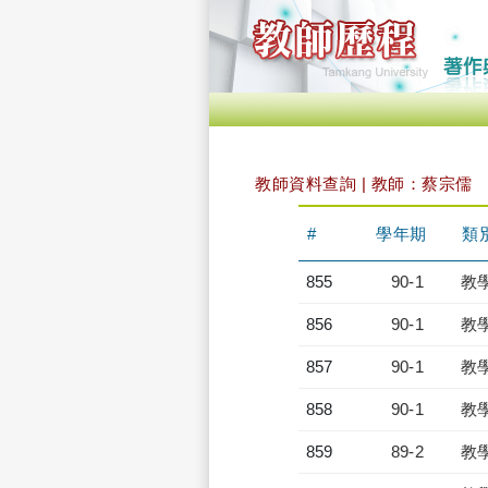
教師資料查詢 | 教師：蔡宗儒
#
學年期
類
855
90-1
教
856
90-1
教
857
90-1
教
858
90-1
教
859
89-2
教