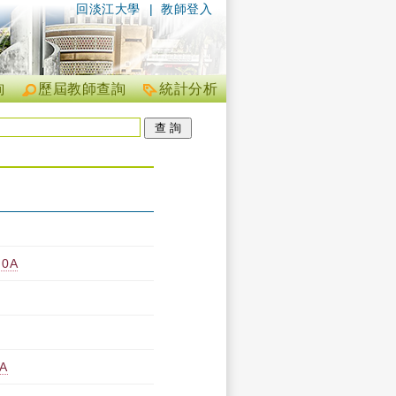
回淡江大學
|
教師登入
詢
歷屆教師查詢
統計分析
0A
A