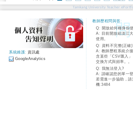
Tamkang University Teacher ePortfo
教師歷程問與答:
Q: 開放給何種身份
A: 目前開放給淡江
使用。
Q: 資料不完整(正確)
A: 教師歷程系統介
系統維護:
資訊處
含某些「CSV匯入
GoogleAnalytics
交換方式與頻率。。
Q: 我無法登入?
A: 請確認您的單一
若需進一步協助，請
機:3484