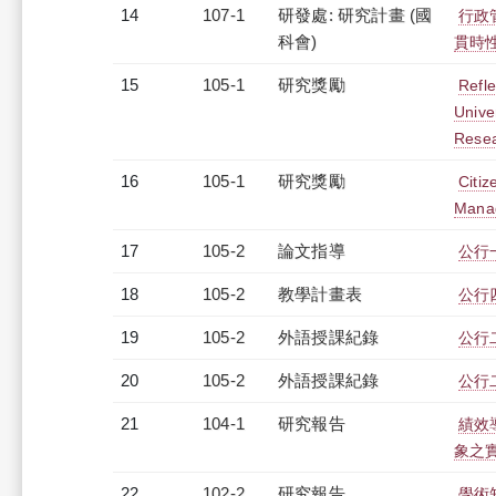
14
107-1
研發處: 研究計畫 (國
行政
科會)
貫時性
15
105-1
研究獎勵
Refl
Univer
Rese
16
105-1
研究獎勵
Citiz
Manag
17
105-2
論文指導
公行
18
105-2
教學計畫表
公行四
19
105-2
外語授課紀錄
公行二
20
105-2
外語授課紀錄
公行二
21
104-1
研究報告
績效
象之
22
102-2
研究報告
學術