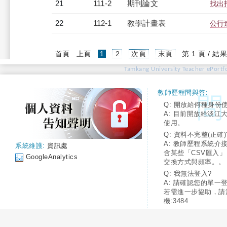
21
111-2
期刊論文
找出
22
112-1
教學計畫表
公行進
(current)
首頁
上頁
1
2
次頁
末頁
第 1 頁 / 結果
Tamkang University Teacher ePortfo
教師歷程問與答:
Q: 開放給何種身份
A: 目前開放給淡江
使用。
Q: 資料不完整(正確)
A: 教師歷程系統介
系統維護:
資訊處
含某些「CSV匯入
GoogleAnalytics
交換方式與頻率。。
Q: 我無法登入?
A: 請確認您的單一
若需進一步協助，請
機:3484