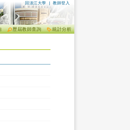
回淡江大學
|
教師登入
詢
歷屆教師查詢
統計分析