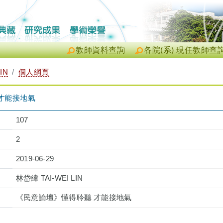
教師資料查詢
各院(系) 現任教師查
IN
個人網頁
才能接地氣
107
2
2019-06-29
林岱緯 TAI-WEI LIN
《民意論壇》懂得聆聽 才能接地氣