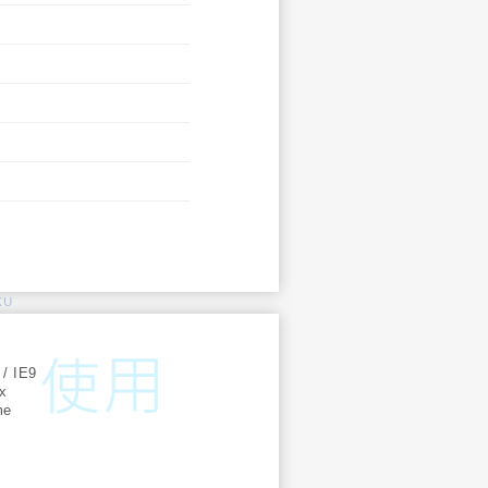
KU
:
 / IE9
ox
me