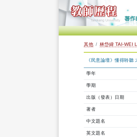
其他
林岱緯 TAI-WEI L
《民意論壇》懂得聆聽 
學年
學期
出版（發表）日期
著者
中文題名
英文題名