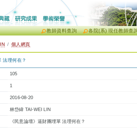
教師資料查詢
各院(系) 現任教師查
IN
個人網頁
 法理何在？
105
1
2016-08-20
林岱緯 TAI-WEI LIN
《民意論壇》逼財團埋單 法理何在？