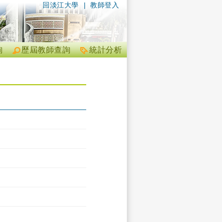
回淡江大學
|
教師登入
詢
歷屆教師查詢
統計分析