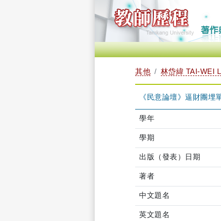
其他
林岱緯 TAI-WEI L
《民意論壇》逼財團埋單
學年
學期
出版（發表）日期
著者
中文題名
英文題名