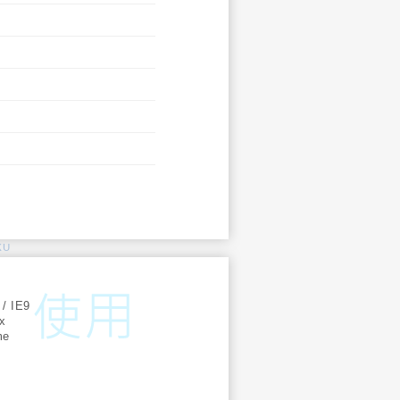
KU
:
 / IE9
ox
me