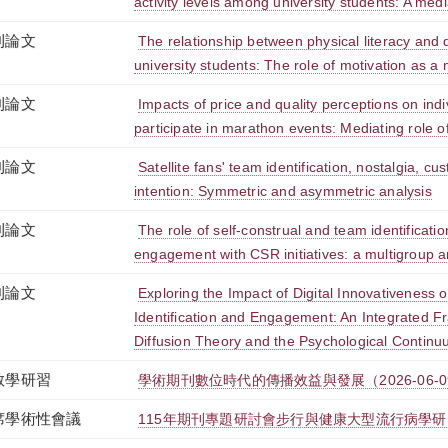
activity levels among university students: A medi
刊論文
The relationship between physical literacy and q
university students: The role of motivation as a
刊論文
Impacts of price and quality perceptions on indiv
participate in marathon events: Mediating role o
刊論文
Satellite fans' team identification, nostalgia, cu
intention: Symmetric and asymmetric analysis
刊論文
The role of self-construal and team identificatio
engagement with CSR initiatives: a multigroup a
刊論文
Exploring the Impact of Digital Innovativeness 
Identification and Engagement: An Integrated F
Diffusion Theory and the Psychological Contin
教學研習
學術期刊數位時代的傳播效益與發展（2026-06-09 13:
席學術性會議
115年期刊專題研討會步行與健康大型流行病學