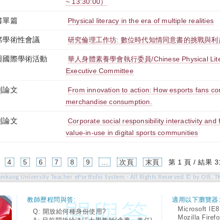
~ 13:30:00）
書單篇
Physical literacy in the era of multiple realities
席學術性會議
研究倫理工作坊: 數位時代知情同意書的挑戰與利
與國際學術活動
華人身體素養學會執行委員/Chinese Physical Litera
Executive Committee
刊論文
From innovation to action: How esports fans co
merchandise consumption.
刊論文
Corporate social responsibility interactivity and 
value-in-use in digital sports communities
4
5
6
7
8
9
...
次頁
末頁
第 1 頁 / 結果 3
amkang University Teacher ePortfolio System - All Rights Reserved © by OIS, T
教師歷程問與答:
適用以下瀏覽器
Microsoft IE8
Q: 開放給何種身份使用?
Mozilla Firef