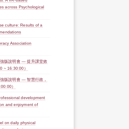
ts: A VR-based
s across Psychological
se culture: Results of a
mmendations
cy Association
力加強版說明會 — 提升課堂效
~ 16:30:00）
力加強版說明會 — 智慧行政，
:00:00）
 professional development
tion and enjoyment of
l on daily physical