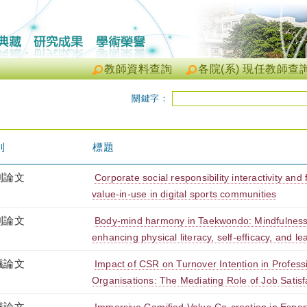
教師資料查詢
各院(系) 現任教師查
關鍵字：
別
標題
刊論文
Corporate social responsibility interactivity and 
value-in-use in digital sports communities
刊論文
Body-mind harmony in Taekwondo: Mindfulness
enhancing physical literacy, self-efficacy, and 
議論文
Impact of CSR on Turnover Intention in Profess
Organisations: The Mediating Role of Job Satisf
議論文