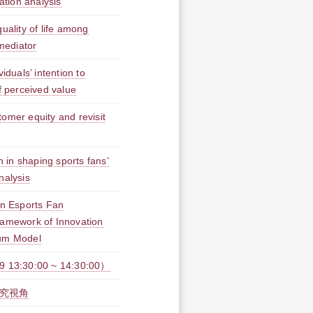
ation analysis
uality of life among
 mediator
iduals’ intention to
f perceived value
stomer equity and revisit
n in shaping sports fans’
nalysis
on Esports Fan
ramework of Innovation
uum Model
30:00 ~ 14:30:00）
研究視角