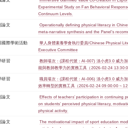
Immersive Gamified Value Co-creation in Espor
Experimental Study on Fan Behavioral Response
Continuum Levels.
刊論文
Operationally defining physical literacy in Chine
meta-narrative synthesis and the Panel's reco
與國際學術活動
華人身體素養學會執行委員/Chinese Physical Litera
Executive Committee
學研習
教師場次：(課程代號：AI-007) 淡小虎3.0 威
能與教師教學力的實務工具（2026-02-24 13:30:00 
學研習
職員場次：(課程代號：AI-006) 淡小虎3.0 威
效率轉型的實務工具（2026-02-24 09:00:00 ~ 12
刊論文
Effects of teachers’ participation in continuing
on students’ perceived physical literacy, motiva
physical activity.
刊論文
The motivational impact of sport education mode