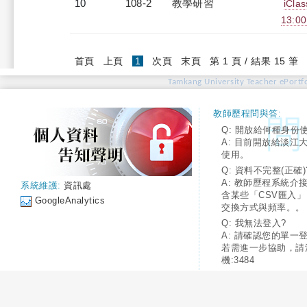
10
108-2
教學研習
iCl
13:0
(current)
首頁
上頁
1
次頁
末頁
第 1 頁 / 結果 15 筆
Tamkang University Teacher ePortfo
教師歷程問與答:
Q: 開放給何種身份
A: 目前開放給淡江
使用。
Q: 資料不完整(正確)
A: 教師歷程系統介
系統維護:
資訊處
含某些「CSV匯入
GoogleAnalytics
交換方式與頻率。。
Q: 我無法登入?
A: 請確認您的單一
若需進一步協助，請
機:3484