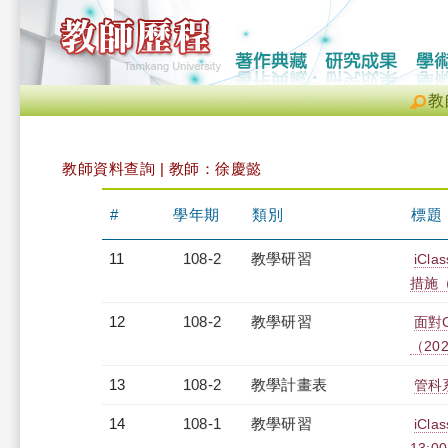
教
教師資料查詢 | 教師：徐慶懿
#
學年期
類別
標題
11
108-2
教學研習
iC
措施（2
12
108-2
教學研習
面對
（2020
13
108-2
教學計畫表
管科系
14
108-1
教學研習
iCl