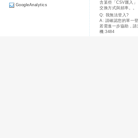
含某些「CSV匯入
GoogleAnalytics
交換方式與頻率。。
Q: 我無法登入?
A: 請確認您的單一
若需進一步協助，請
機:3484