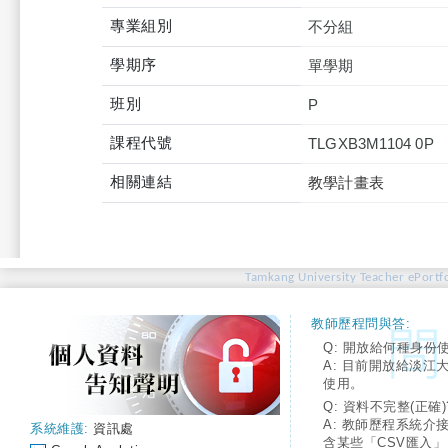
專業組別
不分組
學期序
單學期
班別
P
課程代號
TLGXB3M1104 0P
相關連結
教學計畫表
Tamkang University Teacher ePortfo
教師歷程問與答:
Q: 開放給何種身份
A: 目前開放給淡江
使用。
Q: 資料不完整(正確)
A: 教師歷程系統介
系統維護:
資訊處
含某些「CSV匯入