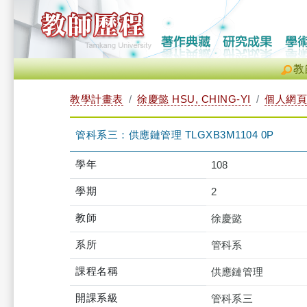
教
教學計畫表
徐慶懿 HSU, CHING-YI
個人網頁
管科系三：供應鏈管理 TLGXB3M1104 0P
學年
108
學期
2
教師
徐慶懿
系所
管科系
課程名稱
供應鏈管理
開課系級
管科系三