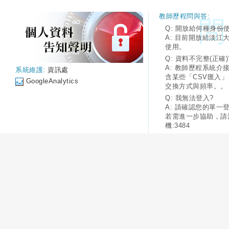
教師歷程問與答:
Q: 開放給何種身份
A: 目前開放給淡江
使用。
Q: 資料不完整(正確)
A: 教師歷程系統介
系統維護:
資訊處
含某些「CSV匯入
GoogleAnalytics
交換方式與頻率。。
Q: 我無法登入?
A: 請確認您的單一
若需進一步協助，請
機:3484