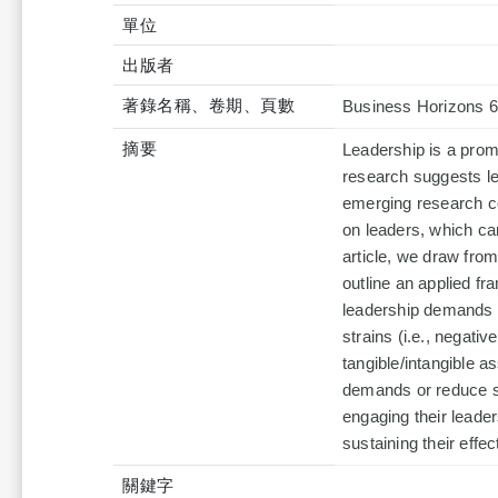
單位
出版者
著錄名稱、卷期、頁數
Business Horizons 6
摘要
Leadership is a promi
research suggests le
emerging research c
on leaders, which can
article, we draw fro
outline an applied f
leadership demands (
strains (i.e., negati
tangible/intangible a
demands or reduce st
engaging their leader
sustaining their effe
關鍵字