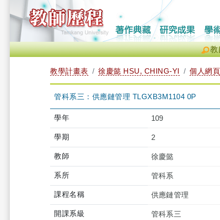
教
教學計畫表
徐慶懿 HSU, CHING-YI
個人網頁
管科系三：供應鏈管理 TLGXB3M1104 0P
學年
109
學期
2
教師
徐慶懿
系所
管科系
課程名稱
供應鏈管理
開課系級
管科系三