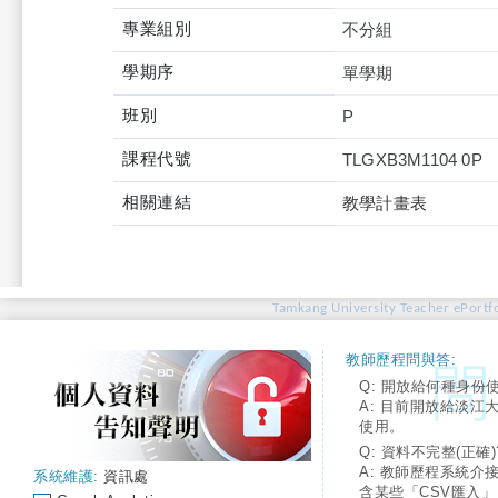
專業組別
不分組
學期序
單學期
班別
P
課程代號
TLGXB3M1104 0P
相關連結
教學計畫表
Tamkang University Teacher ePortfo
教師歷程問與答:
Q: 開放給何種身份
A: 目前開放給淡江
使用。
Q: 資料不完整(正確)
A: 教師歷程系統介
系統維護:
資訊處
含某些「CSV匯入