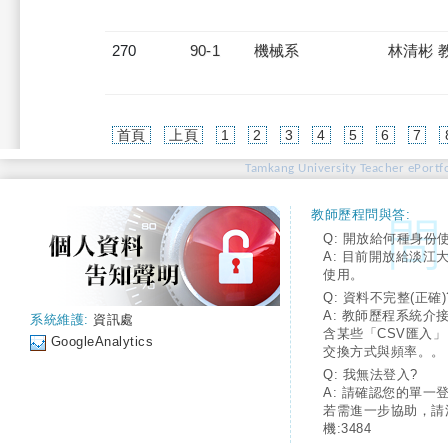
270
90-1
機械系
林清彬 
首頁
上頁
1
2
3
4
5
6
7
Tamkang University Teacher ePortfo
教師歷程問與答:
Q: 開放給何種身份
A: 目前開放給淡江
使用。
Q: 資料不完整(正確)
A: 教師歷程系統介
系統維護:
資訊處
含某些「CSV匯入
GoogleAnalytics
交換方式與頻率。。
Q: 我無法登入?
A: 請確認您的單一
若需進一步協助，請
機:3484