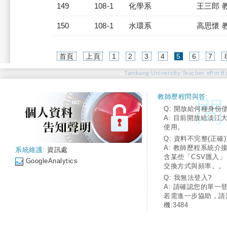
149
108-1
化學系
王三郎 
150
108-1
水環系
高思懷 
(current)
首頁
上頁
1
2
3
4
5
6
7
Tamkang University Teacher ePortfo
教師歷程問與答:
Q: 開放給何種身份
A: 目前開放給淡江
使用。
Q: 資料不完整(正確)
A: 教師歷程系統介
系統維護:
資訊處
含某些「CSV匯入
GoogleAnalytics
交換方式與頻率。。
Q: 我無法登入?
A: 請確認您的單一
若需進一步協助，請
機:3484