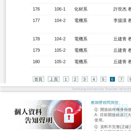
176
106-1
化材系
許世杰 
177
104-2
電機系
李揚漢 
178
104-2
電機系
丘建青 
179
105-2
電機系
丘建青 
180
105-2
電機系
丘建青 
(current)
首頁
上頁
1
2
3
4
5
6
7
Tamkang University Teacher ePortfo
教師歷程問與答:
Q: 開放給何種身份
A: 目前開放給淡江
使用。
Q: 資料不完整(正確)