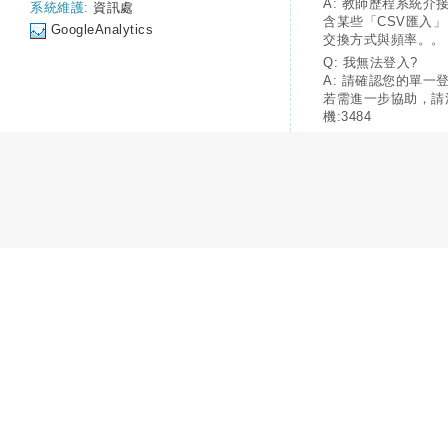
A: 教師歷程系統介
系統維護:
資訊處
含某些「CSV匯入
GoogleAnalytics
交換方式與頻率。。
Q: 我無法登入?
A: 請確認您的單一
若需進一步協助，請
機:3484