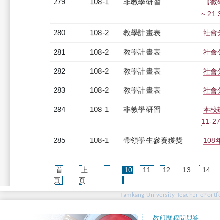
279
108-1
非教學研習
【微學
~ 21
280
108-2
教學計畫表
社會分
281
108-2
教學計畫表
社會分
282
108-2
教學計畫表
社會分
283
108-2
教學計畫表
社會分
284
108-1
非教學研習
本校
11-27
285
108-1
帶領學生參賽獲獎
10
首
上
...
10
11
12
13
14
(current)
頁
頁
Tamkang University Teacher ePortfo
教師歷程問與答: