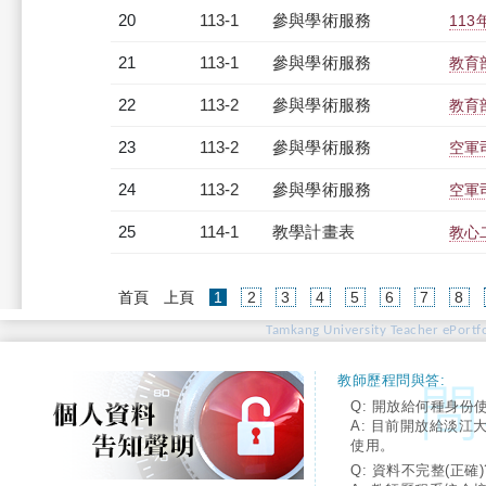
20
113-1
參與學術服務
11
21
113-1
參與學術服務
教育
22
113-2
參與學術服務
教育
23
113-2
參與學術服務
空軍
24
113-2
參與學術服務
空軍
25
114-1
教學計畫表
教心
(current)
首頁
上頁
1
2
3
4
5
6
7
8
Tamkang University Teacher ePortfo
教師歷程問與答:
Q: 開放給何種身份
A: 目前開放給淡江
使用。
Q: 資料不完整(正確)