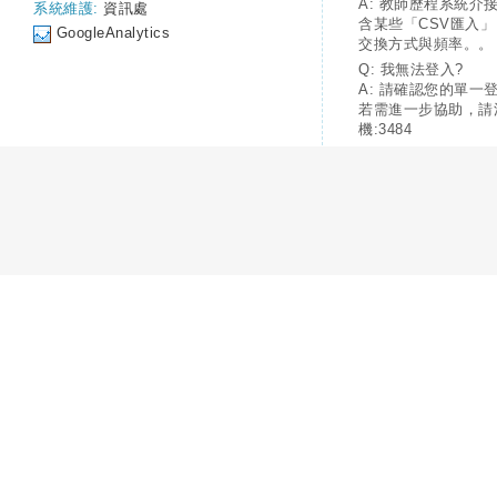
A: 教師歷程系統介
系統維護:
資訊處
含某些「CSV匯入
GoogleAnalytics
交換方式與頻率。。
Q: 我無法登入?
A: 請確認您的單一
若需進一步協助，請
機:3484