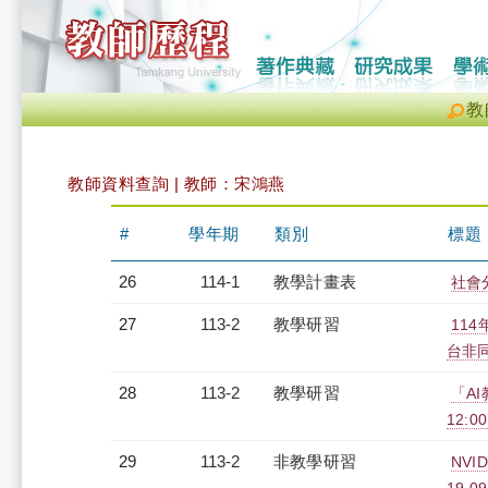
教
教師資料查詢 | 教師：宋鴻燕
#
學年期
類別
標題
26
114-1
教學計畫表
社會分
27
113-2
教學研習
11
台非同步
28
113-2
教學研習
「A
12:00
29
113-2
非教學研習
NVID