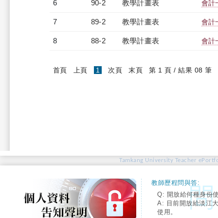
6
90-2
教學計畫表
會計一
7
89-2
教學計畫表
會計一
8
88-2
教學計畫表
會計一
(current)
首頁
上頁
1
次頁
末頁
第 1 頁 / 結果 08 筆
Tamkang University Teacher ePortfo
教師歷程問與答:
Q: 開放給何種身份
A: 目前開放給淡江
使用。