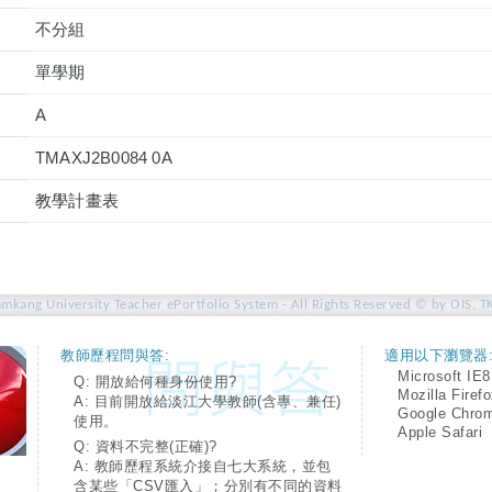
不分組
單學期
A
TMAXJ2B0084 0A
教學計畫表
amkang University Teacher ePortfolio System - All Rights Reserved © by OIS, T
教師歷程問與答:
適用以下瀏覽器
Microsoft IE8
Q: 開放給何種身份使用?
Mozilla Firef
A: 目前開放給淡江大學教師(含專、兼任)
Google Chro
使用。
Apple Safari
Q: 資料不完整(正確)?
A: 教師歷程系統介接自七大系統，並包
含某些「CSV匯入」；分別有不同的資料