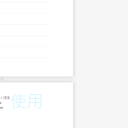
KU
:
 / IE9
ox
me