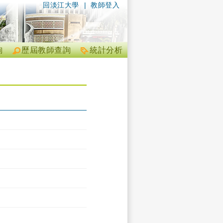
回淡江大學
|
教師登入
詢
歷屆教師查詢
統計分析