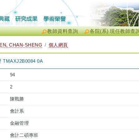
教師資料查詢
各院(系) 現任教師查
N, CHAN-SHENG
個人網頁
AXJ2B0084 0A
94
2
陳戰勝
會計系
金融管理
會計二碩專班