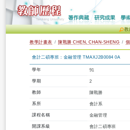
教
教學計畫表
陳戰勝 CHEN, CHAN-SHENG
個
會計二碩專班：金融管理 TMAXJ2B0084 0A
學年
91
學期
2
教師
陳戰勝
系所
會計系
課程名稱
金融管理
開課系級
會計二碩專班