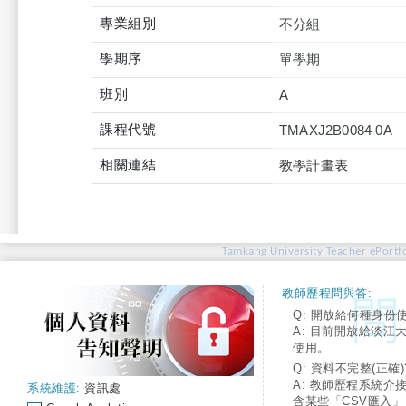
專業組別
不分組
學期序
單學期
班別
A
課程代號
TMAXJ2B0084 0A
相關連結
教學計畫表
Tamkang University Teacher ePortfo
教師歷程問與答:
Q: 開放給何種身份
A: 目前開放給淡江
使用。
Q: 資料不完整(正確)
A: 教師歷程系統介
系統維護:
資訊處
含某些「CSV匯入