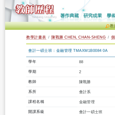
教
教學計畫表
陳戰勝 CHEN, CHAN-SHENG
個
會計一碩士班：金融管理 TMAXM1B0084 0A
學年
88
學期
2
教師
陳戰勝
系所
會計系
課程名稱
金融管理
開課系級
會計一碩士班