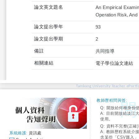
論文英文題名
An Empirical Examin
Operation Risk, And
論文提出學年
93
論文提出學期
2
備註
共同指導
相關連結
電子學位論文連結
Tamkang University Teacher ePortfo
教師歷程問與答:
Q: 開放給何種身份
A: 目前開放給淡江
使用。
Q: 資料不完整(正確)
A: 教師歷程系統介
系統維護:
資訊處
含某些「CSV匯入