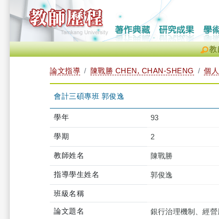
教
論文指導
陳戰勝 CHEN, CHAN-SHENG
個人
會計三碩專班 郭俊逸
學年
93
學期
2
教師姓名
陳戰勝
指導學生姓名
郭俊逸
班級名稱
論文題名
銀行治理機制、經營