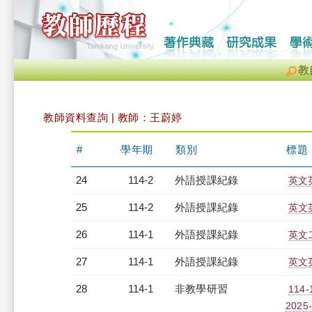
教
教師資料查詢 | 教師：王蔚婷
#
學年期
類別
標題
24
114-2
外語授課紀錄
英文英
25
114-2
外語授課紀錄
英文英
26
114-1
外語授課紀錄
英文二
27
114-1
外語授課紀錄
英文英
28
114-1
非教學研習
114
2025-