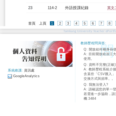
23
114-2
外語授課紀錄
英文二
(current)
首頁
上頁
1
2
3
4
5
6
7
8
Tamkang University Teacher ePortfo
教師歷程問與答:
Q: 開放給何種身份
A: 目前開放給淡江
使用。
Q: 資料不完整(正確)
A: 教師歷程系統介
系統維護:
資訊處
含某些「CSV匯入
GoogleAnalytics
交換方式與頻率。。
Q: 我無法登入?
A: 請確認您的單一
若需進一步協助，請
機:3484