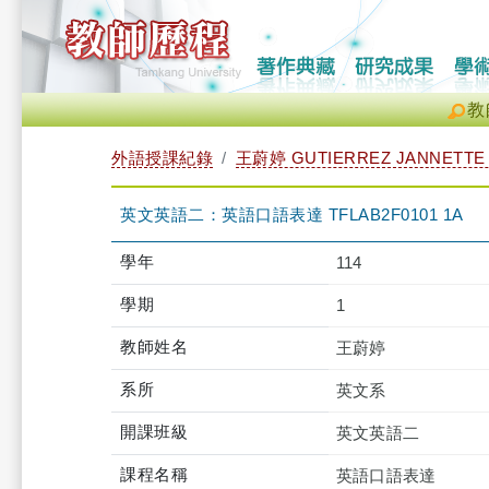
教
外語授課紀錄
王蔚婷 GUTIERREZ JANNETTE
英文英語二：英語口語表達 TFLAB2F0101 1A
學年
114
學期
1
教師姓名
王蔚婷
系所
英文系
開課班級
英文英語二
課程名稱
英語口語表達