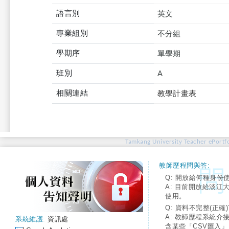
語言別
英文
專業組別
不分組
學期序
單學期
班別
A
相關連結
教學計畫表
Tamkang University Teacher ePortfo
教師歷程問與答:
Q: 開放給何種身份
A: 目前開放給淡江
使用。
Q: 資料不完整(正確)
A: 教師歷程系統介
系統維護:
資訊處
含某些「CSV匯入