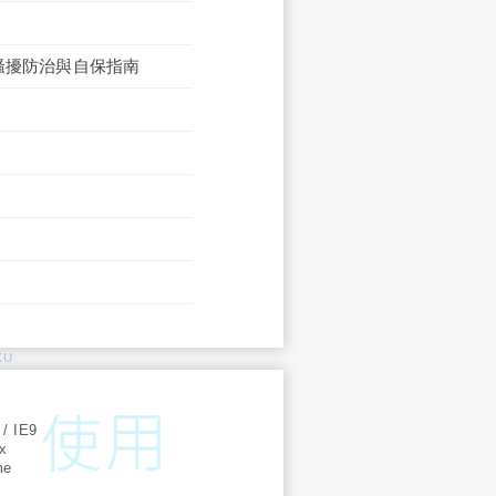
騷擾防治與自保指南
KU
:
 / IE9
ox
me