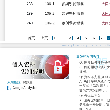
238
106-1
參與學術服務
大同
239
105-2
參與學術服務
大同
240
106-2
參與學術服務
大同
首頁
上頁
1
2
3
4
5
6
7
Tamkang University Teacher ePortfo
教師歷程問與答:
Q: 開放給何種身份
A: 目前開放給淡江
使用。
Q: 資料不完整(正確)
A: 教師歷程系統介
系統維護:
資訊處
含某些「CSV匯入
GoogleAnalytics
交換方式與頻率。。
Q: 我無法登入?
A: 請確認您的單一
若需進一步協助，請
機:3484