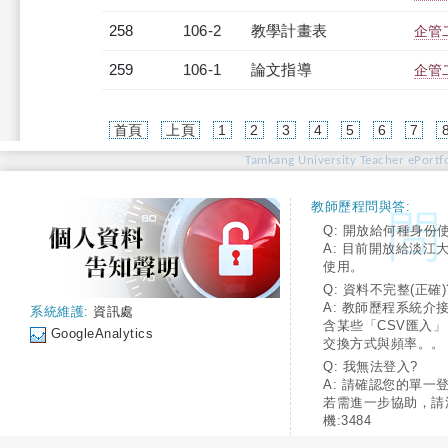
258
106-2
教學計畫表
企管二
259
106-1
論文指導
企管
首頁
上頁
1
2
3
4
5
6
7
Tamkang University Teacher ePortfo
教師歷程問與答:
Q: 開放給何種身份
A: 目前開放給淡江
使用。
Q: 資料不完整(正確)
A: 教師歷程系統介
系統維護:
資訊處
含某些「CSV匯入
GoogleAnalytics
交換方式與頻率。。
Q: 我無法登入?
A: 請確認您的單一
若需進一步協助，請
機:3484