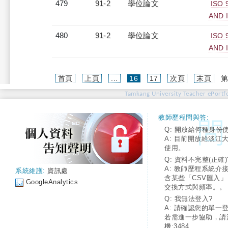
479
91-2
學位論文
ISO
AND 
480
91-2
學位論文
ISO
AND 
(current)
首頁
上頁
...
16
17
次頁
末頁
第
Tamkang University Teacher ePortfo
教師歷程問與答:
Q: 開放給何種身份
A: 目前開放給淡江
使用。
Q: 資料不完整(正確)
A: 教師歷程系統介
系統維護:
資訊處
含某些「CSV匯入
GoogleAnalytics
交換方式與頻率。。
Q: 我無法登入?
A: 請確認您的單一
若需進一步協助，請
機:3484