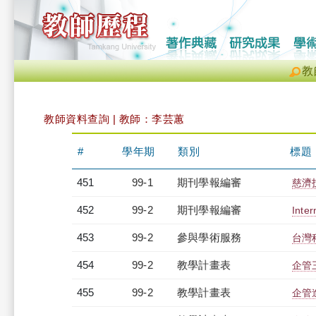
教
教師資料查詢 | 教師：李芸蕙
#
學年期
類別
標題
451
99-1
期刊學報編審
慈濟
452
99-2
期刊學報編審
Inter
453
99-2
參與學術服務
台灣
454
99-2
教學計畫表
企管三
455
99-2
教學計畫表
企管進