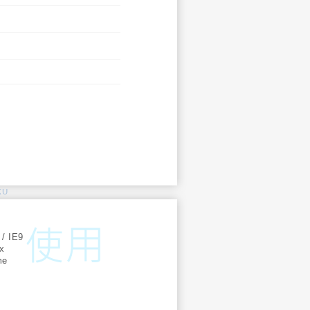
KU
:
 / IE9
ox
me