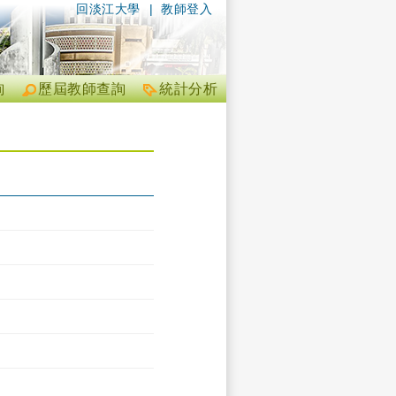
回淡江大學
|
教師登入
詢
歷屆教師查詢
統計分析