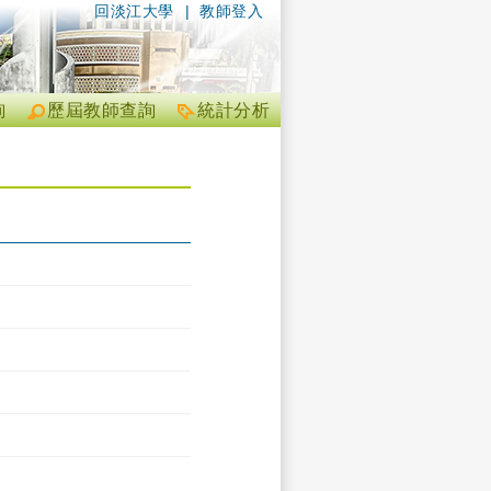
回淡江大學
|
教師登入
詢
歷屆教師查詢
統計分析