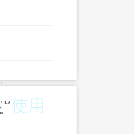
KU
:
 / IE9
ox
me