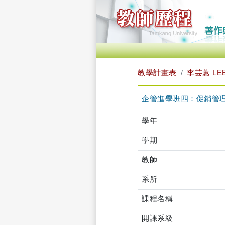
教學計畫表
李芸蕙 LEE
企管進學班四：促銷管理 TL
學年
學期
教師
系所
課程名稱
開課系級