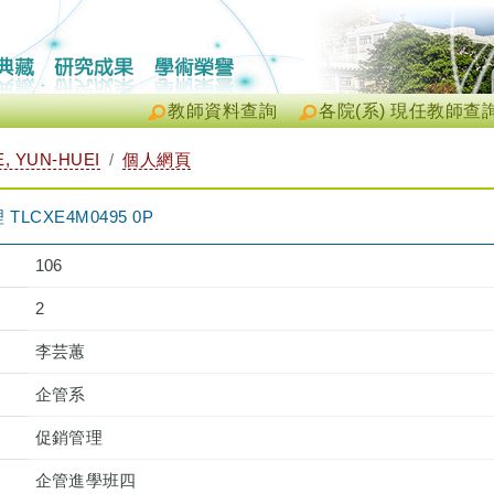
教師資料查詢
各院(系) 現任教師查
, YUN-HUEI
個人網頁
CXE4M0495 0P
106
2
李芸蕙
企管系
促銷管理
企管進學班四