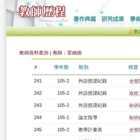
教
教師資料查詢 | 教師：雷納德
#
學年期
類別
標題
241
105-2
外語授課紀錄
全發院
242
105-2
外語授課紀錄
政經二
243
105-2
外語授課紀錄
歐研碩
244
105-1
論文指導
歐研
245
105-2
教學計畫表
全發院