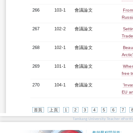
266
103-1
會議論文
From 
Russi
267
102-2
會議論文
Setti
Trade
268
102-1
會議論文
Beau
Arcti
269
101-1
會議論文
When
free 
270
104-1
會議論文
'Inva
EU an
首頁
上頁
1
2
3
4
5
6
7
Tamkang University Teacher ePortfo
教師歷程問與答: