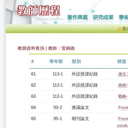
教
教師資料查詢 | 教師：雷納德
#
學年期
類別
標題
61
113-1
外語授課紀錄
德文二
62
113-1
外語授課紀錄
政經一
63
113-1
外語授課紀錄
戰略一
64
93-2
會議論文
From
65
95-1
期刊論文
From 
condu