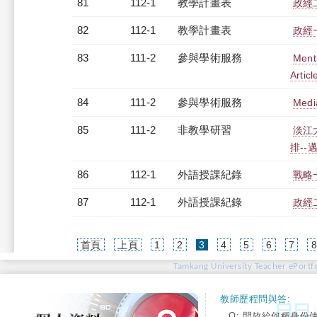
81
112-1
教學計畫表
政經二
82
112-1
教學計畫表
政經一
83
111-2
參與學術服務
Menti
Artic
84
111-2
參與學術服務
Media
85
111-2
非教學研習
淡江大
排--邁
86
112-1
外語授課紀錄
戰略一
87
112-1
外語授課紀錄
政經二
(current)
首頁
上頁
1
2
3
4
5
6
7
Tamkang University Teacher ePortfo
教師歷程問與答:
Q: 開放給何種身份