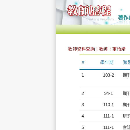
教師資料查詢 | 教師：蕭怡靖
#
學年期
類
1
103-2
期
2
94-1
期
3
110-1
期
4
111-1
研
5
111-1
會