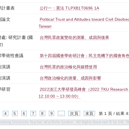
學計畫表
公行一：憲法 TLPXB1T0696 1A
刊論文
Political Trust and Attitudes toward Civil Disob
Taiwan
處: 研究計畫 (國
台灣民眾政黨雙歧的測量、成因與後果
)
席學術性會議
第十四屆國會學術研討會：民主危機下的國會角
術演講
台灣民眾的政治極化與媒體使用
術演講
台灣政治極化的測量、成因與影響
學研習
2022淡江大學研發高峰會（2022 TKU Research S
12:10:00 ~ 13:00:00）
4
5
6
7
8
9
...
次頁
末頁
第 1 頁 / 結果 4
amkang University Teacher ePortfolio System - All Rights Reserved © by OIS, T