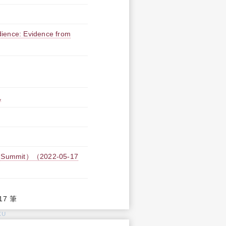
edience: Evidence from
色
ummit）（2022-05-17
17 筆
KU