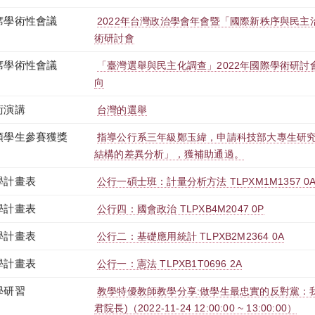
席學術性會議
2022年台灣政治學會年會暨「國際新秩序與民
術研討會
席學術性會議
「臺灣選舉與民主化調查」2022年國際學術研
向
術演講
台灣的選舉
領學生參賽獲獎
指導公行系三年級鄭玉緯，申請科技部大專生研
結構的差異分析」，獲補助通過。
學計畫表
公行一碩士班：計量分析方法 TLPXM1M1357 0
學計畫表
公行四：國會政治 TLPXB4M2047 0P
學計畫表
公行二：基礎應用統計 TLPXB2M2364 0A
學計畫表
公行一：憲法 TLPXB1T0696 2A
學研習
教學特優教師教學分享:做學生最忠實的反對黨：
君院長)（2022-11-24 12:00:00 ~ 13:00:00）