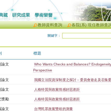
教師資料查詢
各院(系) 現任教師查
關鍵字：
別
標題
刊論文
Who Wants Checks and Balances? Endogeneity 
Perspective
刊論文
我國立法院資深制度之探討－委員會遊走及召集
刊論文
人格特質與政黨情感好惡差距
究獎勵
人格特質與政黨情感好惡差距
議論文
台灣民眾政黨雙歧的測量