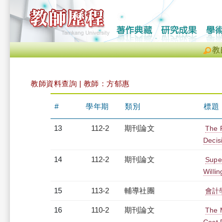
教
教師資料查詢 | 教師：方郁惠
#
學年期
類別
標題
13
112-2
期刊論文
The 
Decis
14
112-2
期刊論文
Supe
Willi
15
113-2
輔導社團
會計
16
110-2
期刊論文
The 