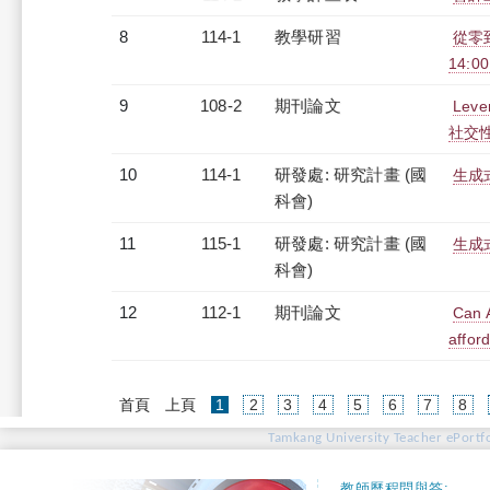
8
114-1
教學研習
從零到
14:0
9
108-2
期刊論文
Lever
社交
10
114-1
研發處: 研究計畫 (國
生成
科會)
11
115-1
研發處: 研究計畫 (國
生成
科會)
12
112-1
期刊論文
Can A
affor
(current)
首頁
上頁
1
2
3
4
5
6
7
8
Tamkang University Teacher ePortfo
教師歷程問與答: