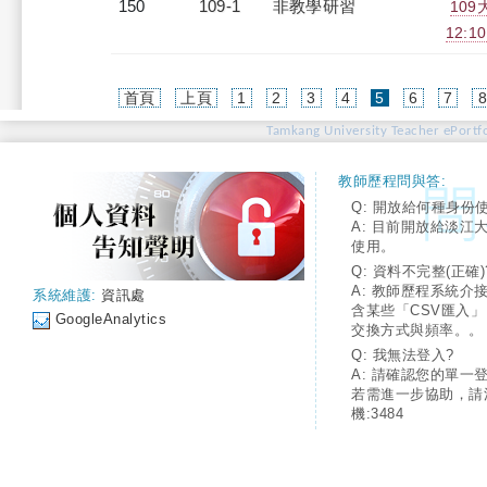
150
109-1
非教學研習
10
12:10
(current)
首頁
上頁
1
2
3
4
5
6
7
Tamkang University Teacher ePortfo
教師歷程問與答:
Q: 開放給何種身份
A: 目前開放給淡江
使用。
Q: 資料不完整(正確)
A: 教師歷程系統介
系統維護:
資訊處
含某些「CSV匯入
GoogleAnalytics
交換方式與頻率。。
Q: 我無法登入?
A: 請確認您的單一
若需進一步協助，請
機:3484