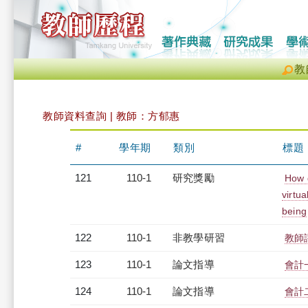
教
教師資料查詢 | 教師：方郁惠
#
學年期
類別
標題
121
110-1
研究獎勵
How d
virtua
being
122
110-1
非教學研習
教師評
123
110-1
論文指導
會計
124
110-1
論文指導
會計