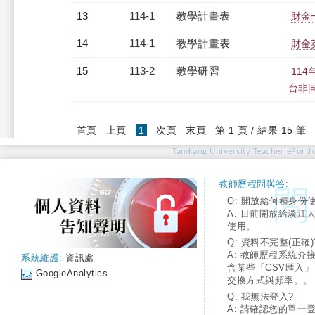
13
114-1
教學計畫表
財金一
14
114-1
教學計畫表
財金英
15
113-2
教學研習
11
台非同步
(current)
首頁
上頁
1
次頁
末頁
第 1 頁 / 結果 15 筆
Tamkang University Teacher ePortfo
教師歷程問與答:
Q: 開放給何種身份
A: 目前開放給淡江
使用。
Q: 資料不完整(正確)
A: 教師歷程系統介
系統維護:
資訊處
含某些「CSV匯入
GoogleAnalytics
交換方式與頻率。。
Q: 我無法登入?
A: 請確認您的單一