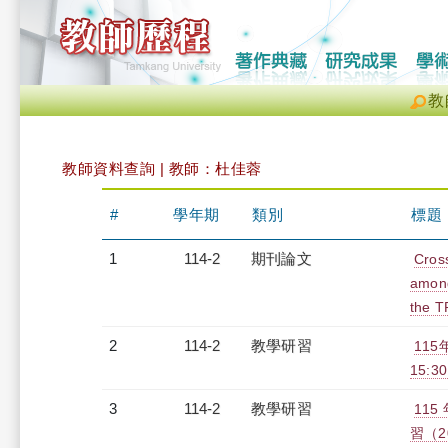
教
教師資料查詢 | 教師：杜佳蓉
#
學年期
類別
標題
1
114-2
期刊論文
Cros
among
the T
2
114-2
教學研習
115
15:30
3
114-2
教學研習
11
習（20