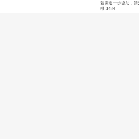
若需進一步協助，請
機:3484