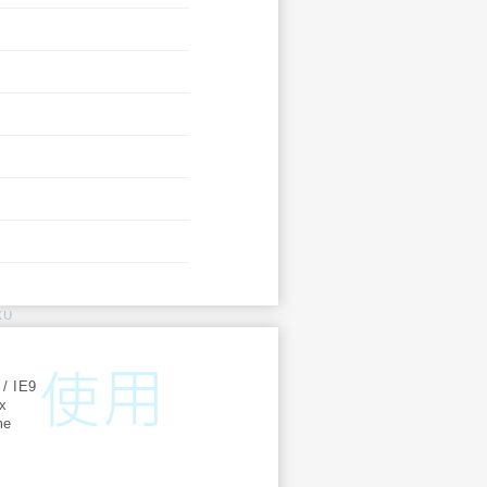
KU
:
 / IE9
ox
me