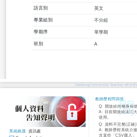
語言別
英文
專業組別
不分組
學期序
單學期
班別
A
Tamkang University Teacher ePortfo
教師歷程問與答:
Q: 開放給何種身份
A: 目前開放給淡江
使用。
Q: 資料不完整(正確)
A: 教師歷程系統介
系統維護:
資訊處
含某些「CSV匯入