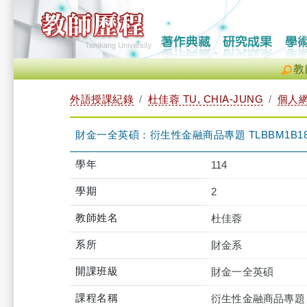
教
外語授課紀錄
杜佳蓉 TU, CHIA-JUNG
個人
財金一全英碩：衍生性金融商品專題 TLBBM1B183
學年
114
學期
2
教師姓名
杜佳蓉
系所
財金系
開課班級
財金一全英碩
課程名稱
衍生性金融商品專題