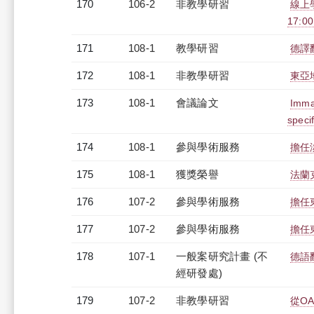
170
106-2
非教學研習
線上學
17:0
171
108-1
教學研習
德譯翻
172
108-1
非教學研習
東亞地
173
108-1
會議論文
Immat
speci
174
108-1
參與學術服務
擔任
175
108-1
獲獎榮譽
法蘭
176
107-2
參與學術服務
擔任
177
107-2
參與學術服務
擔任
178
107-1
一般案研究計畫 (不
德語
經研發處)
179
107-2
非教學研習
從OA