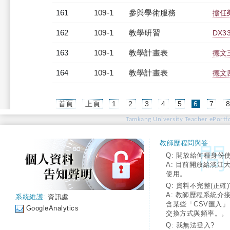
161
109-1
參與學術服務
擔任
162
109-1
教學研習
DX33
163
109-1
教學計畫表
德文三
164
109-1
教學計畫表
德文四
(current)
首頁
上頁
1
2
3
4
5
6
7
Tamkang University Teacher ePortfo
教師歷程問與答:
Q: 開放給何種身份
A: 目前開放給淡江
使用。
Q: 資料不完整(正確)
A: 教師歷程系統介
系統維護:
資訊處
含某些「CSV匯入
GoogleAnalytics
交換方式與頻率。。
Q: 我無法登入?