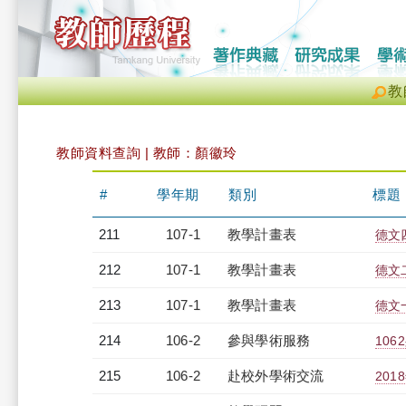
教
教師資料查詢 | 教師：顏徽玲
#
學年期
類別
標題
211
107-1
教學計畫表
德文四
212
107-1
教學計畫表
德文二
213
107-1
教學計畫表
德文一
214
106-2
參與學術服務
10
215
106-2
赴校外學術交流
20