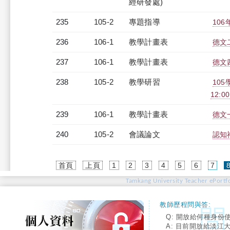
經研發處)
235
105-2
專題指導
10
236
106-1
教學計畫表
德文二
237
106-1
教學計畫表
德文四
238
105-2
教學研習
105
12:0
239
106-1
教學計畫表
德文一
240
105-2
會議論文
認知
首頁
上頁
1
2
3
4
5
6
7
Tamkang University Teacher ePortfo
教師歷程問與答:
Q: 開放給何種身份
A: 目前開放給淡江