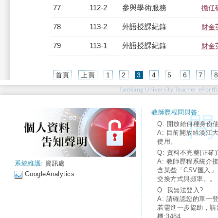
77
112-2
參與學術服務
擔任
78
113-2
外語授課紀錄
財金英
79
113-1
外語授課紀錄
財金英
(current)
首頁
上頁
1
2
3
4
5
6
7
Tamkang University Teacher ePortfo
教師歷程問與答:
Q: 開放給何種身份
A: 目前開放給淡江
使用。
Q: 資料不完整(正確)
A: 教師歷程系統介
系統維護:
資訊處
含某些「CSV匯入
GoogleAnalytics
交換方式與頻率。。
Q: 我無法登入?
A: 請確認您的單一
若需進一步協助，請
機:3484